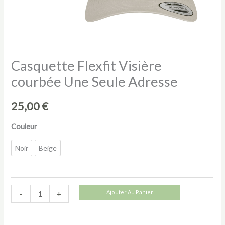
Casquette Flexfit Visière
courbée Une Seule Adresse
25,00
€
Couleur
Noir
Beige
quantité
Ajouter Au Panier
-
+
de
Casquette