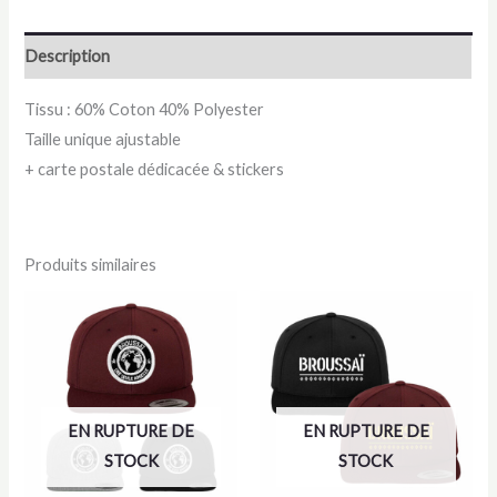
Flexfit
Visière
Description
courbée
Une
Tissu : 60% Coton 40% Polyester
Seule
Taille unique ajustable
Adresse
+ carte postale dédicacée & stickers
Produits similaires
EN RUPTURE DE
EN RUPTURE DE
STOCK
STOCK