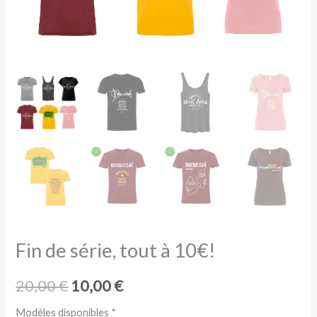
Fin de série, tout à 10€!
Le
Le
20,00
€
10,00
€
prix
prix
Modèles disponibles
*