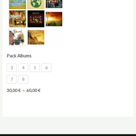
Pack Albums
3
4
5
6
7
8
Plage
30,00
€
–
60,00
€
de
prix :
30,00 €
à
60,00 €