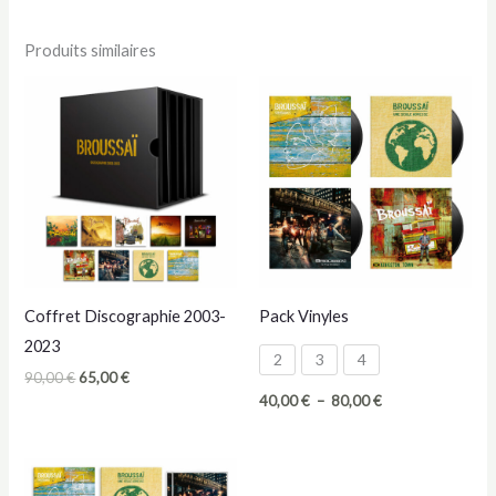
Fin
Produits similaires
de
série,
tout
à
10€!
Coffret Discographie 2003-
Pack Vinyles
2023
2
3
4
Le
Le
90,00
€
65,00
€
prix
prix
Plage
40,00
€
–
80,00
€
initial
actuel
de
était :
est :
prix :
90,00 €.
65,00 €.
40,00 €
à
80,00 €