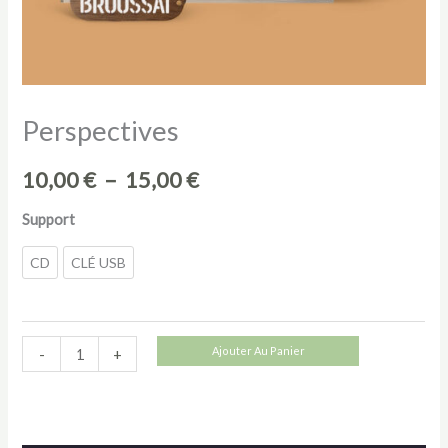
Perspectives
Plage
10,00
€
–
15,00
€
de
Support
prix :
CD
CLÉ USB
10,00 €
à
quantité
Ajouter Au Panier
-
+
15,00 €
de
Perspectives