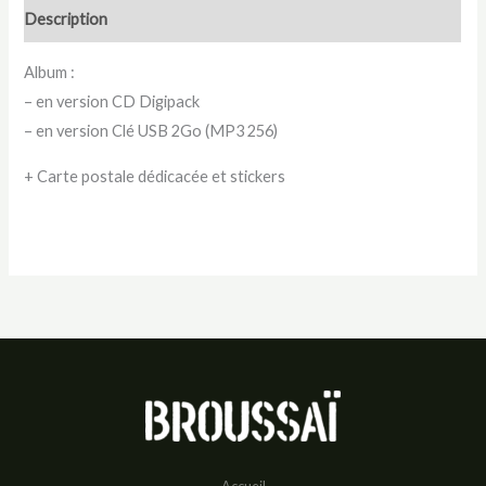
Description
Album :
– en version CD Digipack
– en version Clé USB 2Go (MP3 256)
+ Carte postale dédicacée et stickers
Accueil