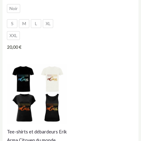
prix
prix
initial
actuel
Noir
était :
est :
20,00 €.
10,00 €.
S
M
L
XL
XXL
20,00
€
Tee-shirts et débardeurs Erik
Arma Citoyen du monde