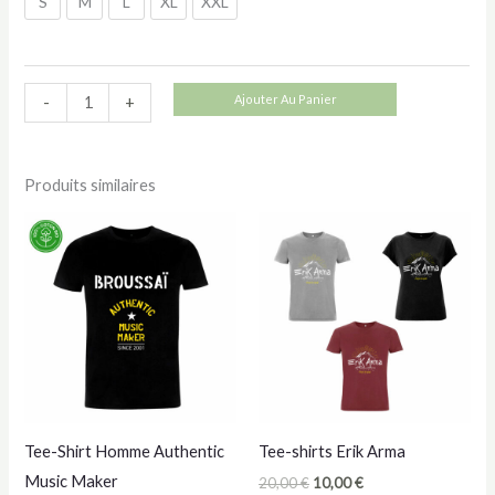
S
M
L
XL
XXL
quantité
Ajouter Au Panier
-
+
de
Tee-
Produits similaires
Shirt
Homme
Une
Seule
Adresse
Tee-Shirt Homme Authentic
Tee-shirts Erik Arma
Music Maker
Le
Le
20,00
€
10,00
€