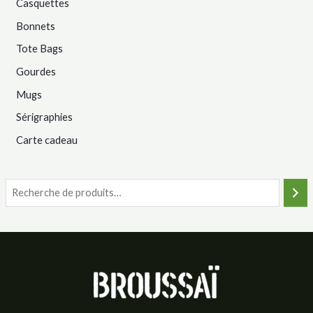
Casquettes
Bonnets
Tote Bags
Gourdes
Mugs
Sérigraphies
Carte cadeau
R
e
c
h
e
r
c